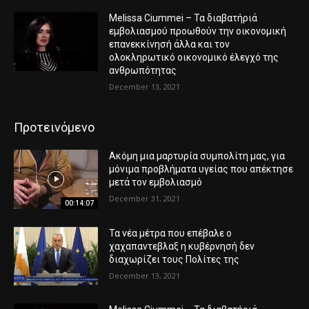
Melissa Ciummei – Τα διαβατήριά
εμβολιασμού προωθούν την οικονομική
επανεκκίνησή άλλα και τον
ολοκληρωτικό οικονομικό έλεγχό της
ανθρωπότητας
December 13, 2021
Προτεινόμενο
Ακόμη μια μαρτυρία συμπολίτη μας, για
μόνιμα προβλήματα υγείας που απέκτησε
μετά τον εμβολιασμό
December 31, 2021
00:14:07
Τα νέα μέτρα που επέβαλε ο
χαχαπαντεβλαξ η κυβέρνησή δεν
διαχωρίζει τους Πολίτες της
December 13, 2021