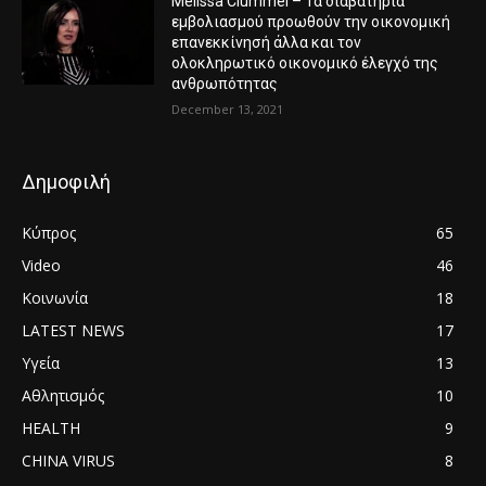
Melissa Ciummei – Τα διαβατήριά
εμβολιασμού προωθούν την οικονομική
επανεκκίνησή άλλα και τον
ολοκληρωτικό οικονομικό έλεγχό της
ανθρωπότητας
December 13, 2021
Δημοφιλή
Κύπρος
65
Video
46
Κοινωνία
18
LATEST NEWS
17
Υγεία
13
Αθλητισμός
10
HEALTH
9
CHINA VIRUS
8