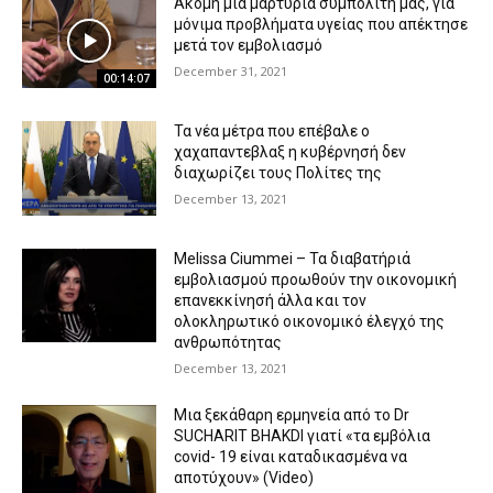
Ακόμη μια μαρτυρία συμπολίτη μας, για
μόνιμα προβλήματα υγείας που απέκτησε
μετά τον εμβολιασμό
December 31, 2021
00:14:07
Τα νέα μέτρα που επέβαλε ο
χαχαπαντεβλαξ η κυβέρνησή δεν
διαχωρίζει τους Πολίτες της
December 13, 2021
Melissa Ciummei – Τα διαβατήριά
εμβολιασμού προωθούν την οικονομική
επανεκκίνησή άλλα και τον
ολοκληρωτικό οικονομικό έλεγχό της
ανθρωπότητας
December 13, 2021
Μια ξεκάθαρη ερμηνεία από το Dr
SUCHARIT BHAKDI γιατί «τα εμβόλια
covid- 19 είναι καταδικασμένα να
αποτύχουν» (Video)