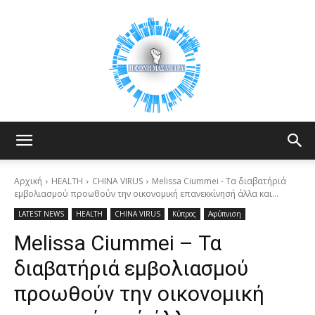
Your
Αρχική
HEALTH
CHINA VIRUS
Melissa Ciummei - Τα διαβατήριά
εμβολιασμού προωθούν την οικονομική επανεκκίνησή άλλα και...
LATEST NEWS
HEALTH
CHINA VIRUS
Κύπρος
Αφύπνιση
Voice
Melissa Ciummei – Τα
διαβατήριά εμβολιασμού
Counts
προωθούν την οικονομική