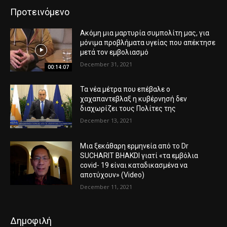
Προτεινόμενο
Ακόμη μια μαρτυρία συμπολίτη μας, για
μόνιμα προβλήματα υγείας που απέκτησε
μετά τον εμβολιασμό
December 31, 2021
00:14:07
Τα νέα μέτρα που επέβαλε ο
χαχαπαντεβλαξ η κυβέρνησή δεν
διαχωρίζει τους Πολίτες της
December 13, 2021
Μια ξεκάθαρη ερμηνεία από το Dr
SUCHARIT BHAKDI γιατί «τα εμβόλια
covid- 19 είναι καταδικασμένα να
αποτύχουν» (Video)
December 11, 2021
Δημοφιλή