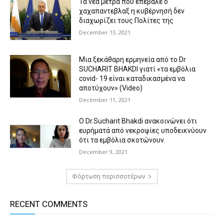
Τα νέα μέτρα που επέβαλε ο
χαχαπαντεβλαξ η κυβέρνησή δεν
διαχωρίζει τους Πολίτες της
December 13, 2021
Μια ξεκάθαρη ερμηνεία από το Dr
SUCHARIT BHAKDI γιατί «τα εμβόλια
covid- 19 είναι καταδικασμένα να
αποτύχουν» (Video)
December 11, 2021
Ο Dr.Sucharit Bhakdi ανακοινώνει ότι
ευρήματά από νεκροψίες υποδεικνύουν
ότι τα εμβόλια σκοτώνουν.
December 9, 2021
Φόρτωση περισσοτέρων
RECENT COMMENTS