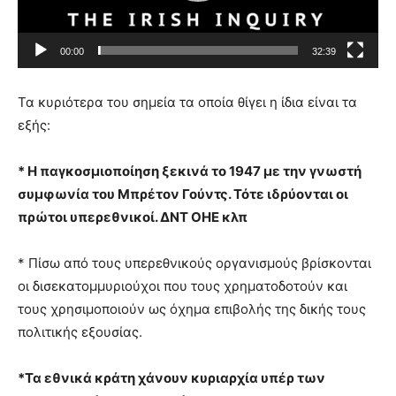
l
a
00:00
32:39
y
e
Τα κυριότερα του σημεία τα οποία θίγει η ίδια είναι τα
r
εξής:
* Η παγκοσμιοποίηση ξεκινά το 1947 με την γνωστή
συμφωνία του Μπρέτον Γούντς. Τότε ιδρύονται οι
πρώτοι υπερεθνικοί. ΔΝΤ ΟΗΕ κλπ
* Πίσω από τους υπερεθνικούς οργανισμούς βρίσκονται
οι δισεκατομμυριούχοι που τους χρηματοδοτούν και
τους χρησιμοποιούν ως όχημα επιβολής της δικής τους
πολιτικής εξουσίας.
*Τα εθνικά κράτη χάνουν κυριαρχία υπέρ των