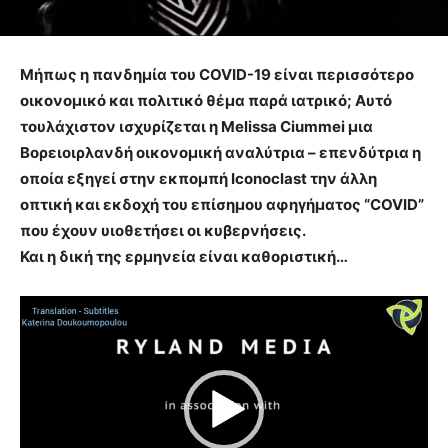
Μήπως η πανδημία του COVID-19 είναι περισσότερο
οικονομικό και πολιτικό θέμα παρά ιατρικό; Αυτό
τουλάχιστον ισχυρίζεται η Melissa Ciummei μια
Βορειοιρλανδή οικονομική αναλύτρια – επενδύτρια η
οποία εξηγεί στην εκπομπή Iconoclast την άλλη
οπτική και εκδοχή του επίσημου αφηγήματος “COVID”
που έχουν υιοθετήσει οι κυβερνήσεις.
Και η δική της ερμηνεία είναι καθοριστική…
V
i
d
e
o
P