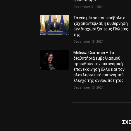
December 31, 2021
Τα νέα μέτρα που επέβαλε ο
χαχαπαντεβλαξ η κυβέρνησή
δεν διαχωρίζει τους Πολίτες
της
December 13, 2021
Melissa Ciummei – Τα
διαβατήριά εμβολιασμού
προωθούν την οικονομική
επανεκκίνησή άλλα και τον
ολοκληρωτικό οικονομικό
έλεγχό της ανθρωπότητας
December 13, 2021
ΣΧΕ