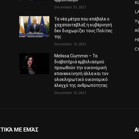
Κ
December 31, 2021
L
Τα νέα μέτρα που επέβαλε ο
Υγ
χαχαπαντεβλαξ η κυβέρνησή
Α
δεν διαχωρίζει τους Πολίτες
της
H
December 13, 2021
C
Melissa Ciummei – Τα
διαβατήριά εμβολιασμού
προωθούν την οικονομική
επανεκκίνησή άλλα και τον
ολοκληρωτικό οικονομικό
έλεγχό της ανθρωπότητας
December 13, 2021
ΤΙΚΆ ΜΕ ΕΜΆΣ
Α