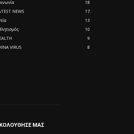
οινωνία
18
ATEST NEWS
17
εία
13
θλητισμός
10
EALTH
9
HINA VIRUS
8
ΚΟΛΟΥΘΗΣΕ ΜΑΣ