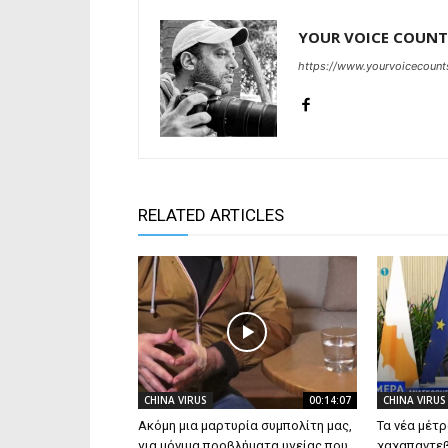
YOUR VOICE COUNT
https://www.yourvoicecount
RELATED ARTICLES
CHINA VIRUS
00:14:07
CHINA VIRUS
Ακόμη μια μαρτυρία συμπολίτη μας,
Τα νέα μέτ
για μόνιμα προβλήματα υγείας που
χαχαπαντεβ