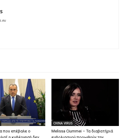
S
s.eu
CHINA VIRUS
ρα που επέβαλε ο
Melissa Ciummei – Τα διαβατήριά
λαξ η κυβέρνησή δεν
εμβολιασμού προωθούν την