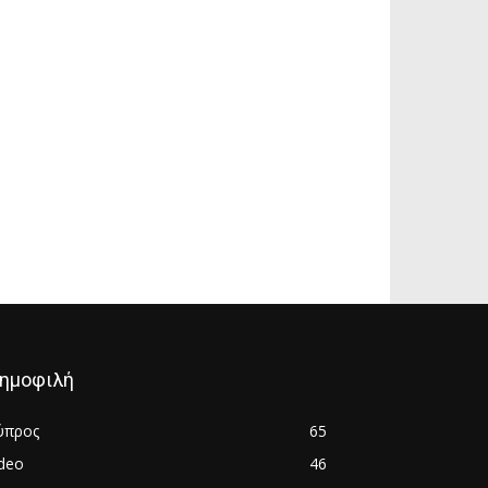
ημοφιλή
ύπρος
65
ideo
46