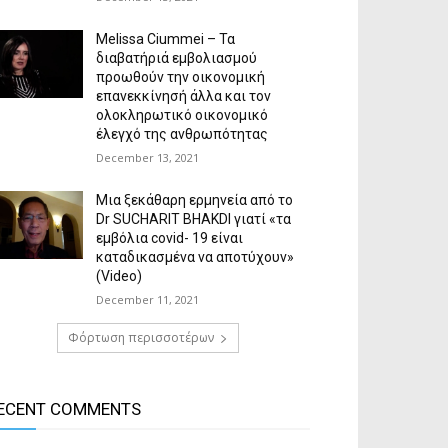
Melissa Ciummei – Τα
διαβατήριά εμβολιασμού
προωθούν την οικονομική
επανεκκίνησή άλλα και τον
ολοκληρωτικό οικονομικό
έλεγχό της ανθρωπότητας
December 13, 2021
Μια ξεκάθαρη ερμηνεία από το
Dr SUCHARIT BHAKDI γιατί «τα
εμβόλια covid- 19 είναι
καταδικασμένα να αποτύχουν»
(Video)
December 11, 2021
Φόρτωση περισσοτέρων
ECENT COMMENTS