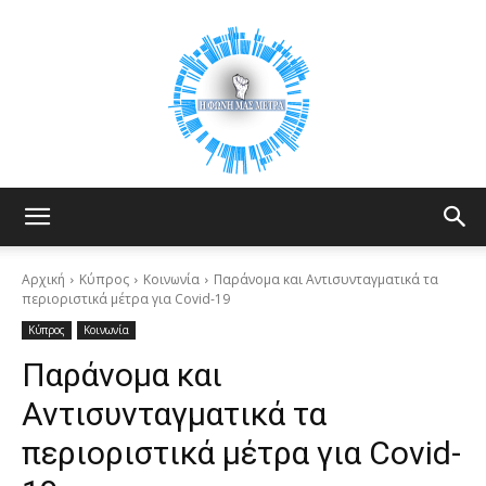
Your
Αρχική
Κύπρος
Κοινωνία
Παράνομα και Αντισυνταγματικά τα
περιοριστικά μέτρα για Covid-19
Κύπρος
Κοινωνία
Voice
Παράνομα και
Αντισυνταγματικά τα
Counts
περιοριστικά μέτρα για Covid-