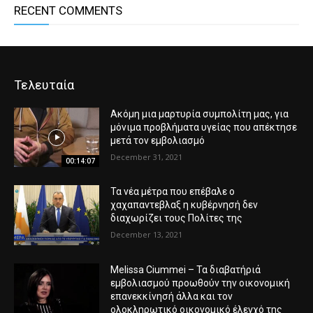
RECENT COMMENTS
Τελευταία
Ακόμη μια μαρτυρία συμπολίτη μας, για
μόνιμα προβλήματα υγείας που απέκτησε
μετά τον εμβολιασμό
December 31, 2021
00:14:07
Τα νέα μέτρα που επέβαλε ο
χαχαπαντεβλαξ η κυβέρνησή δεν
διαχωρίζει τους Πολίτες της
December 13, 2021
Melissa Ciummei – Τα διαβατήριά
εμβολιασμού προωθούν την οικονομική
επανεκκίνησή άλλα και τον
ολοκληρωτικό οικονομικό έλεγχό της