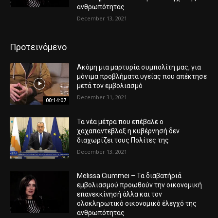
ανθρωπότητας
December 13, 2021
Προτεινόμενο
Ακόμη μια μαρτυρία συμπολίτη μας, για
μόνιμα προβλήματα υγείας που απέκτησε
μετά τον εμβολιασμό
December 31, 2021
00:14:07
Τα νέα μέτρα που επέβαλε ο
χαχαπαντεβλαξ η κυβέρνησή δεν
διαχωρίζει τους Πολίτες της
December 13, 2021
Melissa Ciummei – Τα διαβατήριά
εμβολιασμού προωθούν την οικονομική
επανεκκίνησή άλλα και τον
ολοκληρωτικό οικονομικό έλεγχό της
ανθρωπότητας