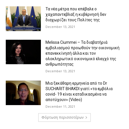
Τα νέα μέτρα που επέβαλε ο
χαχαπαντεβλαξ η κυβέρνησή δεν
διαχωρίζει τους Πολίτες της
December 13, 2021
Melissa Ciummei – Τα διαβατήριά
εμβολιασμού προωθούν την οικονομική
επανεκκίνησή άλλα και τον
ολοκληρωτικό οικονομικό έλεγχό της
ανθρωπότητας
December 13, 2021
Μια ξεκάθαρη ερμηνεία από το Dr
SUCHARIT BHAKDI γιατί «τα εμβόλια
covid- 19 είναι καταδικασμένα να
αποτύχουν» (Video)
December 11, 2021
Φόρτωση περισσοτέρων