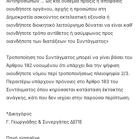
Αντιπροσώπων … ως και ουδεμία πράξις ή απόφασις
οιουδήποτε οργάνου, αρχής η προσώπου στη
Δημοκρατία ασκούντος εκτελεστική εξουσία ή
οιονδήποτε διοικητικό λειτούργημα δύναται να είναι καθ’
οιονδήποτε τρόπο αντίθετος ή ασύμφωνος προς
οιανδήποτε των διατάξεων του Συντάγματος»
Τροποποίηση του Συντάγματος μπορεί να γίνει βάσει του
Άρθρου 182 νοουμένου ότι υπάρχει δια την ψήφιση
οιουδήποτε νόμου περί τροποποιήσεως πλειοψηφία 2/3.
Περαιτέρω υπάρχουν πρόνοιες στο Άρθρο 183 του
Συντάγματος όπου κηρύσσεται κατάσταση έκτακτης
ανάγκης, κάτι που δεν ισχύει στην παρούσα περίπτωση.
*Δικηγόρος
Γ. Γεωργιάδης & Συνεργάτες ΔΕΠΕ
Πηγή sigmalive