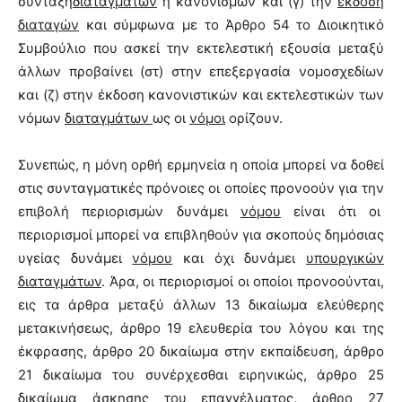
σύνταξη
διαταγμάτων
ή κανονισμών και (γ) την
έκδοση
διαταγών
και σύμφωνα με το Άρθρο 54 το Διοικητικό
Συμβούλιο που ασκεί την εκτελεστική εξουσία μεταξύ
άλλων προβαίνει (στ) στην επεξεργασία νομοσχεδίων
και (ζ) στην έκδοση κανονιστικών και εκτελεστικών των
νόμων
διαταγμάτων
ως οι
νόμοι
ορίζουν.
Συνεπώς, η μόνη ορθή ερμηνεία η οποία μπορεί να δοθεί
στις συνταγματικές πρόνοιες οι οποίες προνοούν για την
επιβολή περιορισμών δυνάμει
νόμου
είναι ότι οι
περιορισμοί μπορεί να επιβληθούν για σκοπούς δημόσιας
υγείας δυνάμει
νόμου
και όχι δυνάμει
υπουργικών
διαταγμάτων
. Άρα, οι περιορισμοί οι οποίοι προνοούνται,
εις τα άρθρα μεταξύ άλλων 13 δικαίωμα ελεύθερης
μετακινήσεως, άρθρο 19 ελευθερία του λόγου και της
έκφρασης, άρθρο 20 δικαίωμα στην εκπαίδευση, άρθρο
21 δικαίωμα του συνέρχεσθαι ειρηνικώς, άρθρο 25
δικαίωμα άσκησης του επαγγέλματος, άρθρο 27