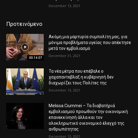
December 13, 2021
Προτεινόμενο
Ακόμη μια μαρτυρία συμπολίτη μας, για
μόνιμα προβλήματα υγείας που απέκτησε
μετά τον εμβολιασμό
December 31, 2021
00:14:07
Τα νέα μέτρα που επέβαλε ο
χαχαπαντεβλαξ η κυβέρνησή δεν
διαχωρίζει τους Πολίτες της
December 13, 2021
Melissa Ciummei – Τα διαβατήριά
εμβολιασμού προωθούν την οικονομική
επανεκκίνησή άλλα και τον
ολοκληρωτικό οικονομικό έλεγχό της
ανθρωπότητας
December 13, 2021