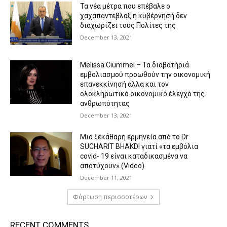
Τα νέα μέτρα που επέβαλε ο
χαχαπαντεβλαξ η κυβέρνησή δεν
διαχωρίζει τους Πολίτες της
December 13, 2021
Melissa Ciummei – Τα διαβατήριά
εμβολιασμού προωθούν την οικονομική
επανεκκίνησή άλλα και τον
ολοκληρωτικό οικονομικό έλεγχό της
ανθρωπότητας
December 13, 2021
Μια ξεκάθαρη ερμηνεία από το Dr
SUCHARIT BHAKDI γιατί «τα εμβόλια
covid- 19 είναι καταδικασμένα να
αποτύχουν» (Video)
December 11, 2021
Φόρτωση περισσοτέρων
RECENT COMMENTS