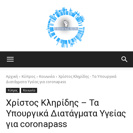
Your
Αρχική
Κύπρος
Κοινωνία
Χρίστος Κληρίδης - Τα Υπουργικά
Διατάγματα Υγείας για coronapass
Κύπρος
Κοινωνία
Voice
Χρίστος Κληρίδης – Τα
Υπουργικά Διατάγματα Υγείας
Counts
για coronapass