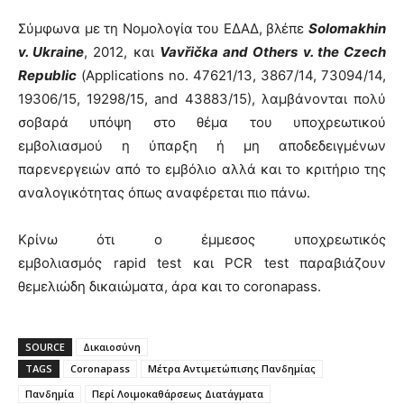
Σύμφωνα με τη Νομολογία του ΕΔΑΔ, βλέπε
Solomakhin
v. Ukraine
, 2012,
και
Vavřička and Others v. the Czech
Republic
(Αpplications no. 47621/13, 3867/14, 73094/14,
19306/15, 19298/15, and 43883/15),
λαμβάνονται πολύ
σοβαρά υπόψη στο θέμα του υποχρεωτικού
εμβολιασμού η ύπαρξη ή μη αποδεδειγμένων
παρενεργειών από το εμβόλιο αλλά και το κριτήριο της
αναλογικότητας όπως αναφέρεται πιο πάνω.
Κρίνω ότι ο έμμεσος υποχρεωτικός
εμβολιασμός
rapid
test
και
PCR
test
παραβιάζουν
θεμελιώδη δικαιώματα, άρα και το
coronapass
.
SOURCE
Δικαιοσύνη
TAGS
Coronapass
Μέτρα Αντιμετώπισης Πανδημίας
Πανδημία
Περί Λοιμοκαθάρσεως Διατάγματα