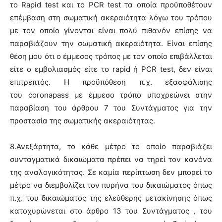
το
Rapid
test
και το
PCR
test
τα οποία προϋποθέτουν
επέμβαση στη σωματική ακεραιότητα λόγω του τρόπου
με τον οποίο γίνονται είναι πολύ πιθανόν επίσης να
παραβιάζουν την σωματική ακεραιότητα. Είναι επίσης
θέση μου ότι ο έμμεσος τρόπος με τον οποίο επιβάλλεται
είτε ο εμβολιασμός είτε το
rapid
ή
PCR
test
, δεν είναι
επιτρεπτός. Η προϋπόθεση π.χ. εξασφάλισης
του
coronapass
με έμμεσο τρόπο υποχρεώνει στην
παραβίαση του άρθρου 7 του Συντάγματος για την
προστασία της σωματικής ακεραιότητας.
8.Ανεξάρτητα, το κάθε μέτρο το οποίο παραβιάζει
συνταγματικά δικαιώματα πρέπει να τηρεί τον κανόνα
της αναλογικότητας. Σε καμία περίπτωση δεν μπορεί το
μέτρο να διεμβολίζει τον πυρήνα του δικαιώματος όπως
π.χ. του δικαιώματος της ελεύθερης μετακίνησης όπως
κατοχυρώνεται στο άρθρο 13 του Συντάγματος , του