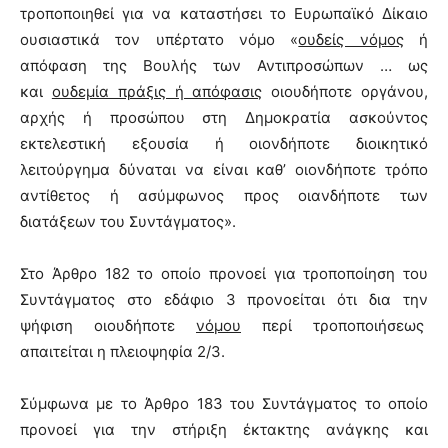
τροποποιηθεί για να καταστήσει το Ευρωπαϊκό Δίκαιο
ουσιαστικά τον υπέρτατο νόμο «
ουδείς νόμος
ή
απόφαση της Βουλής των Αντιπροσώπων … ως
και
ουδεμία πράξις ή απόφασις
οιουδήποτε οργάνου,
αρχής ή προσώπου στη Δημοκρατία ασκούντος
εκτελεστική εξουσία ή οιονδήποτε διοικητικό
λειτούργημα δύναται να είναι καθ’ οιονδήποτε τρόπο
αντίθετος ή ασύμφωνος προς οιανδήποτε των
διατάξεων του Συντάγματος».
Στο Άρθρο 182 το οποίο προνοεί για τροποποίηση του
Συντάγματος στο εδάφιο 3 προνοείται ότι δια την
ψήφιση οιουδήποτε
νόμου
περί τροποποιήσεως
απαιτείται η πλειοψηφία 2/3.
Σύμφωνα με το Άρθρο 183 του Συντάγματος το οποίο
προνοεί για την στήριξη έκτακτης ανάγκης και