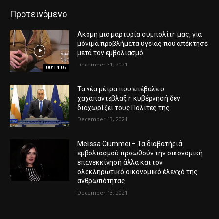
Προτεινόμενο
Ακόμη μια μαρτυρία συμπολίτη μας, για
μόνιμα προβλήματα υγείας που απέκτησε
μετά τον εμβολιασμό
December 31, 2021
00:14:07
Τα νέα μέτρα που επέβαλε ο
χαχαπαντεβλαξ η κυβέρνησή δεν
διαχωρίζει τους Πολίτες της
December 13, 2021
Melissa Ciummei – Τα διαβατήριά
εμβολιασμού προωθούν την οικονομική
επανεκκίνησή άλλα και τον
ολοκληρωτικό οικονομικό έλεγχό της
ανθρωπότητας
December 13, 2021