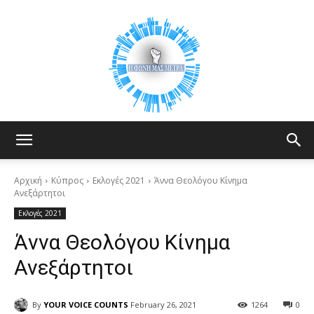
Your
Αρχική
Κύπρος
Εκλογές 2021
Άννα Θεολόγου Κίνημα
Ανεξάρτητοι
Εκλογές 2021
Voice
Άννα Θεολόγου Κίνημα
Ανεξάρτητοι
Counts
By
YOUR VOICE COUNTS
February 26, 2021
1264
0