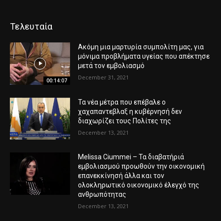
Τελευταία
Ακόμη μια μαρτυρία συμπολίτη μας, για
μόνιμα προβλήματα υγείας που απέκτησε
μετά τον εμβολιασμό
December 31, 2021
00:14:07
Τα νέα μέτρα που επέβαλε ο
χαχαπαντεβλαξ η κυβέρνησή δεν
διαχωρίζει τους Πολίτες της
December 13, 2021
Melissa Ciummei – Τα διαβατήριά
εμβολιασμού προωθούν την οικονομική
επανεκκίνησή άλλα και τον
ολοκληρωτικό οικονομικό έλεγχό της
ανθρωπότητας
December 13, 2021