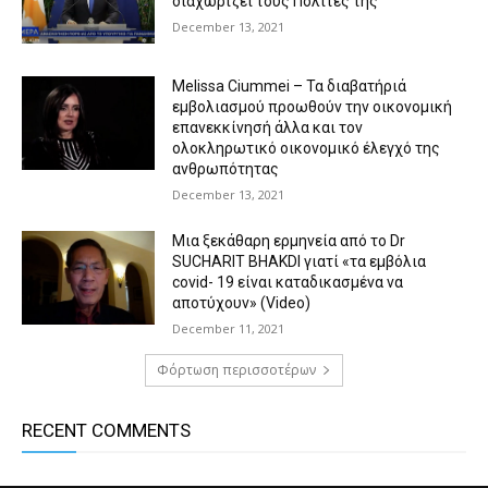
διαχωρίζει τους Πολίτες της
December 13, 2021
Melissa Ciummei – Τα διαβατήριά
εμβολιασμού προωθούν την οικονομική
επανεκκίνησή άλλα και τον
ολοκληρωτικό οικονομικό έλεγχό της
ανθρωπότητας
December 13, 2021
Μια ξεκάθαρη ερμηνεία από το Dr
SUCHARIT BHAKDI γιατί «τα εμβόλια
covid- 19 είναι καταδικασμένα να
αποτύχουν» (Video)
December 11, 2021
Φόρτωση περισσοτέρων
RECENT COMMENTS