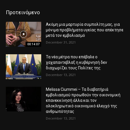
Προτεινόμενο
Ακόμη μια μαρτυρία συμπολίτη μας, για
μόνιμα προβλήματα υγείας που απέκτησε
μετά τον εμβολιασμό
December 31, 2021
00:14:07
Τα νέα μέτρα που επέβαλε ο
χαχαπαντεβλαξ η κυβέρνησή δεν
διαχωρίζει τους Πολίτες της
December 13, 2021
Melissa Ciummei – Τα διαβατήριά
εμβολιασμού προωθούν την οικονομική
επανεκκίνησή άλλα και τον
ολοκληρωτικό οικονομικό έλεγχό της
ανθρωπότητας
December 13, 2021