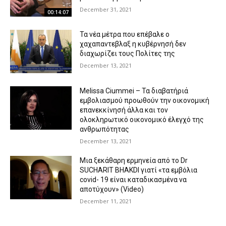
December 31, 2021
00:14:07
Τα νέα μέτρα που επέβαλε ο
χαχαπαντεβλαξ η κυβέρνησή δεν
διαχωρίζει τους Πολίτες της
December 13, 2021
Melissa Ciummei – Τα διαβατήριά
εμβολιασμού προωθούν την οικονομική
επανεκκίνησή άλλα και τον
ολοκληρωτικό οικονομικό έλεγχό της
ανθρωπότητας
December 13, 2021
Μια ξεκάθαρη ερμηνεία από το Dr
SUCHARIT BHAKDI γιατί «τα εμβόλια
covid- 19 είναι καταδικασμένα να
αποτύχουν» (Video)
December 11, 2021