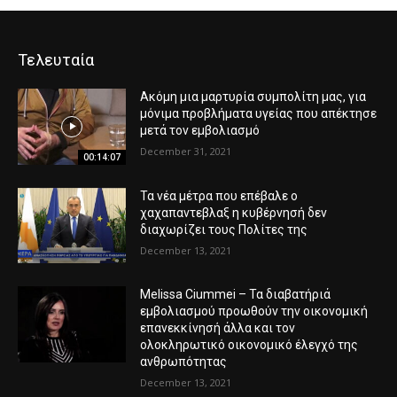
Τελευταία
Ακόμη μια μαρτυρία συμπολίτη μας, για
μόνιμα προβλήματα υγείας που απέκτησε
μετά τον εμβολιασμό
December 31, 2021
00:14:07
Τα νέα μέτρα που επέβαλε ο
χαχαπαντεβλαξ η κυβέρνησή δεν
διαχωρίζει τους Πολίτες της
December 13, 2021
Melissa Ciummei – Τα διαβατήριά
εμβολιασμού προωθούν την οικονομική
επανεκκίνησή άλλα και τον
ολοκληρωτικό οικονομικό έλεγχό της
ανθρωπότητας
December 13, 2021