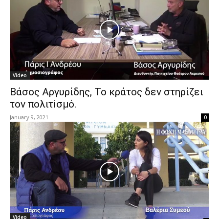
Video
Βάσος Αργυρίδης, Το κράτος δεν στηρίζει
τον πολιτiσμό.
January 9, 2021
0
Video