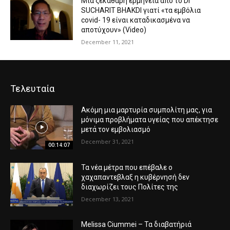
Μια ξεκάθαρη ερμηνεία από το Dr
SUCHARIT BHAKDI γιατί «τα εμβόλια
covid- 19 είναι καταδικασμένα να
αποτύχουν» (Video)
December 11, 2021
Τελευταία
Ακόμη μια μαρτυρία συμπολίτη μας, για
μόνιμα προβλήματα υγείας που απέκτησε
μετά τον εμβολιασμό
December 31, 2021
00:14:07
Τα νέα μέτρα που επέβαλε ο
χαχαπαντεβλαξ η κυβέρνησή δεν
διαχωρίζει τους Πολίτες της
December 13, 2021
Melissa Ciummei – Τα διαβατήριά