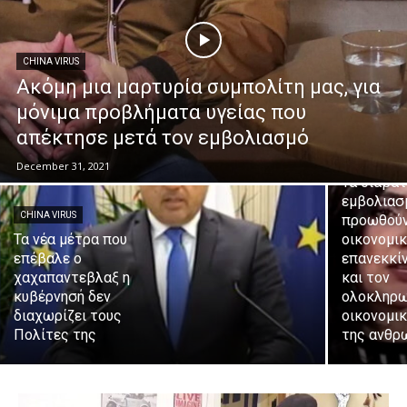
CHINA VIRUS
Ακόμη μια μαρτυρία συμπολίτη μας, για
μόνιμα προβλήματα υγείας που
απέκτησε μετά τον εμβολιασμό
CHINA VIRUS
Melissa 
December 31, 2021
Τα διαβατ
εμβολιασ
CHINA VIRUS
προωθούν
Τα νέα μέτρα που
οικονομι
επέβαλε ο
επανεκκί
χαχαπαντεβλαξ η
και τον
κυβέρνησή δεν
ολοκληρω
διαχωρίζει τους
οικονομι
Πολίτες της
της ανθρ